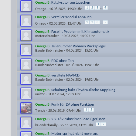
Omega B:
Katalysator austauschen
1
2
3
...
4
Omego
- 16.06.2025, 19:30 Uhr
Omega B:
Verteiler/Modul abbauen
1
2
3
...
5
Omego
- 02.03.2025, 12:47 Uhr
Omega B:
Facelift Problem mit Klimaautomatik
motorschrauber
- 10.03.2025, 14:02 Uhr
Omega B:
Teilenummer Rahmen Rückspiegel
BauderBobmeister
- 04.08.2024, 15:51 Uhr
Omega B:
PDC ohne Ton
BauderBobmeister
- 02.08.2024, 19:41 Uhr
Omega B:
veraltete NAVI-CD
BauderBobmeister
- 02.08.2024, 19:52 Uhr
Omega B:
Schaltung hakt / hydraulische Kupplung
unit22
- 01.07.2024, 12:39 Uhr
Omega B:
Funk für ZV ohne Funktion
1
2
Tronde
- 25.08.2019, 09:44 Uhr
Omega B:
2.2 16v Zahnrimen lose / gerissen
1
2
kalenderfamily
- 25.11.2023, 11:21 Uhr
Omega B:
Motor springt nicht mehr an.