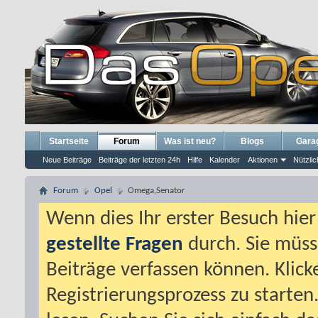
Startseite
Forum
Was ist neu?
Blogs
Gara
Neue Beiträge
Beiträge der letzten 24h
Hilfe
Kalender
Aktionen
Nützlic
Forum
Opel
Omega,Senator
Wenn dies Ihr erster Besuch hier i
gestellte Fragen
durch. Sie müss
Beiträge verfassen können. Klick
Registrierungsprozess zu starten