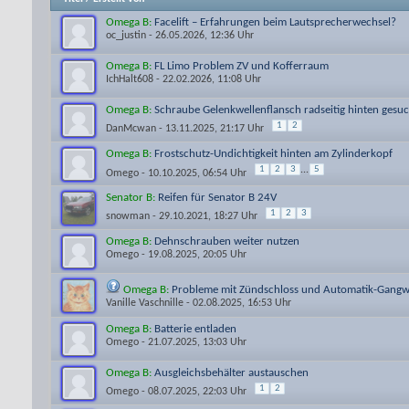
Omega B:
Facelift – Erfahrungen beim Lautsprecherwechsel?
oc_justin
- 26.05.2026, 12:36 Uhr
Omega B:
FL Limo Problem ZV und Kofferraum
IchHalt608
- 22.02.2026, 11:08 Uhr
Omega B:
Schraube Gelenkwellenflansch radseitig hinten gesu
1
2
DanMcwan
- 13.11.2025, 21:17 Uhr
Omega B:
Frostschutz-Undichtigkeit hinten am Zylinderkopf
1
2
3
...
5
Omego
- 10.10.2025, 06:54 Uhr
Senator B:
Reifen für Senator B 24V
1
2
3
snowman
- 29.10.2021, 18:27 Uhr
Omega B:
Dehnschrauben weiter nutzen
Omego
- 19.08.2025, 20:05 Uhr
Omega B:
Probleme mit Zündschloss und Automatik-Gangw
Vanille Vaschnille
- 02.08.2025, 16:53 Uhr
Omega B:
Batterie entladen
Omego
- 21.07.2025, 13:03 Uhr
Omega B:
Ausgleichsbehälter austauschen
1
2
Omego
- 08.07.2025, 22:03 Uhr