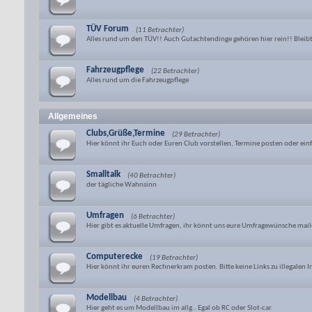
TÜV Forum
(11 Betrachter)
Alles rund um den TÜV!! Auch Gutachtendinge gehören hier rein!! Bleibt
Fahrzeugpflege
(22 Betrachter)
Alles rund um die Fahrzeugpflege
Allgemeines
Clubs,Grüße,Termine
(29 Betrachter)
Hier könnt ihr Euch oder Euren Club vorstellen, Termine posten oder e
Smalltalk
(40 Betrachter)
der tägliche Wahnsinn
Umfragen
(6 Betrachter)
Hier gibt es aktuelle Umfragen, ihr könnt uns eure Umfragewünsche mai
Computerecke
(19 Betrachter)
Hier könnt ihr euren Rechnerkram posten. Bitte keine Links zu illegalen 
Modellbau
(4 Betrachter)
Hier geht es um Modellbau im allg.. Egal ob RC oder Slot-car.