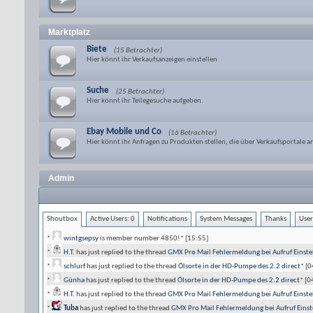
Marktplatz
Biete
(15 Betrachter)
Hier könnt ihr Verkaufsanzeigen einstellen
Suche
(25 Betrachter)
Hier könnt ihr Teilegesuche aufgeben.
Ebay Mobile und Co
(16 Betrachter)
Hier könnt ihr Anfragen zu Produkten stellen, die über Verkaufsportale
Admin
Shoutbox
Active Users:
0
Notifications
System Messages
Thanks
User
*
wintgsepsy
is member number 4850!
*
[15:55]
*
H.T.
has just replied to the thread
GMX Pro Mail Fehlermeldung bei Aufruf Einste
*
schlurf
has just replied to the thread
Ölsorte in der HD-Pumpe des 2.2 direct
*
[0
*
Günha
has just replied to the thread
Ölsorte in der HD-Pumpe des 2.2 direct
*
[0
*
H.T.
has just replied to the thread
GMX Pro Mail Fehlermeldung bei Aufruf Einste
*
Tuba
has just replied to the thread
GMX Pro Mail Fehlermeldung bei Aufruf Eins