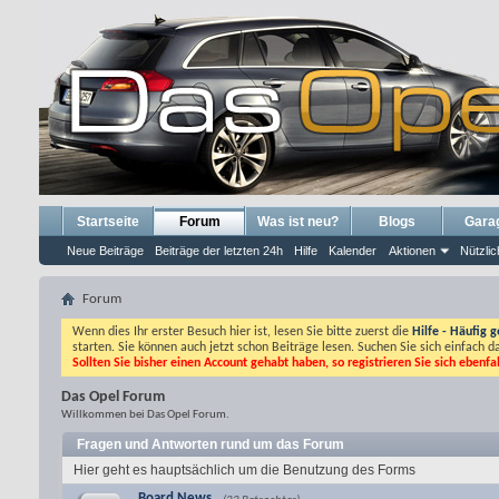
Startseite
Forum
Was ist neu?
Blogs
Gara
Neue Beiträge
Beiträge der letzten 24h
Hilfe
Kalender
Aktionen
Nützlic
Forum
Wenn dies Ihr erster Besuch hier ist, lesen Sie bitte zuerst die
Hilfe - Häufig g
starten. Sie können auch jetzt schon Beiträge lesen. Suchen Sie sich einfach 
Sollten Sie bisher einen Account gehabt haben, so registrieren Sie sich ebenfa
Das Opel Forum
Willkommen bei Das Opel Forum.
Fragen und Antworten rund um das Forum
Hier geht es hauptsächlich um die Benutzung des Forms
Board News