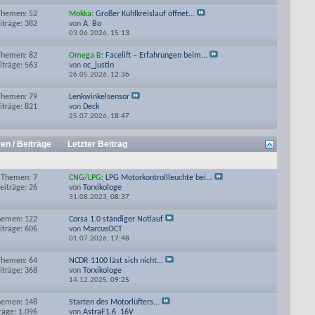
Themen: 52
Mokka:
Großer Kühlkreislauf öffnet...
iträge: 382
von
A. Bo
03.06.2026,
15:13
Themen: 82
Omega B:
Facelift – Erfahrungen beim...
iträge: 563
von
oc_justin
26.05.2026,
12:36
Themen: 79
Lenkwinkelsensor
iträge: 821
von
Deck
25.07.2026,
18:47
en / Beiträge
Letzter Beitrag
Themen: 7
CNG/LPG:
LPG Motorkontrollleuchte bei...
eiträge: 26
von
Torxikologe
31.08.2023,
08:37
hemen: 122
Corsa 1.0 ständiger Notlauf
iträge: 606
von
MarcusOCT
01.07.2026,
17:48
Themen: 64
NCDR 1100 läst sich nicht...
iträge: 368
von
Torxikologe
14.12.2025,
09:25
hemen: 148
Starten des Motorlüfters...
räge: 1.096
von
AstraF1.6_16V