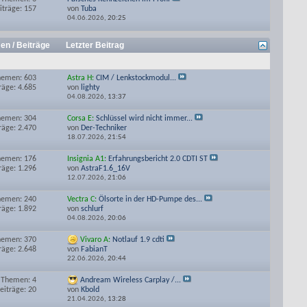
iträge: 157
von
Tuba
04.06.2026,
20:25
en / Beiträge
Letzter Beitrag
hemen: 603
Astra H:
CIM / Lenkstockmodul...
räge: 4.685
von
lighty
04.08.2026,
13:37
hemen: 304
Corsa E:
Schlüssel wird nicht immer...
räge: 2.470
von
Der-Techniker
18.07.2026,
21:54
hemen: 176
Insignia A1:
Erfahrungsbericht 2.0 CDTI ST
räge: 1.296
von
AstraF1.6_16V
12.07.2026,
21:06
hemen: 240
Vectra C:
Ölsorte in der HD-Pumpe des...
räge: 1.892
von
schlurf
04.08.2026,
20:06
hemen: 370
Vivaro A:
Notlauf 1.9 cdti
räge: 2.648
von
FabianT
22.06.2026,
20:44
Themen: 4
Andream Wireless Carplay /...
eiträge: 20
von
Kbold
21.04.2026,
13:28