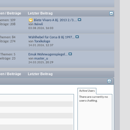
en / Beiträge
Letzter Beitrag
hemen: 109
Biete Vivaro A Bj. 2013 2./3....
iträge: 208
von
Xxivvii
03.08.2026,
16:03
Themen: 84
Wählhebel für Corsa B Bj 1997...
iträge: 274
von
Torxikologe
14.01.2026,
12:37
Themen: 5
Emuk Wohnwagenspiegel...
eiträge: 23
von
master_u
24.03.2025,
20:29
en / Beiträge
Letzter Beitrag
Active Users
There are currently no
users chatting.