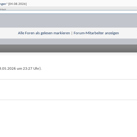
ungen
*
[04.08.2026]
026]
08.2026]
3.08.2026]
03.08.2026]
Alle Foren als gelesen markieren
|
Forum-Mitarbeiter anzeigen
26]
7.2026]
9.07.2026]
.07.2026]
6.07.2026]
(23.05.2026 um
23:27
Uhr).
07.2026]
6.07.2026]