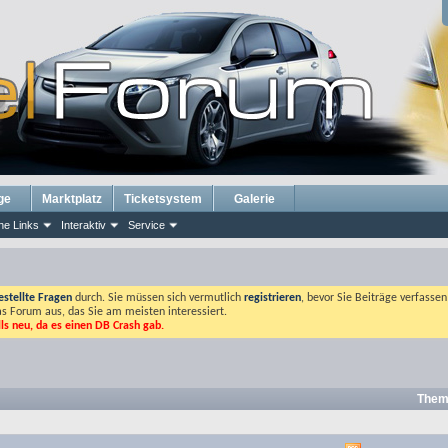
ge
Marktplatz
Ticketsystem
Galerie
he Links
Interaktiv
Service
estellte Fragen
durch. Sie müssen sich vermutlich
registrieren
, bevor Sie Beiträge verfasse
das Forum aus, das Sie am meisten interessiert.
lls neu, da es einen DB Crash gab.
Them