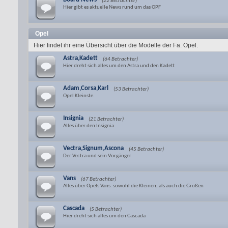
(22 Betrachter)
Hier gibt es aktuelle News rund um das OPF
Opel
Hier findet ihr eine Übersicht über die Modelle der Fa. Opel.
Astra,Kadett
(64 Betrachter)
Hier dreht sich alles um den Astra und den Kadett
Adam,Corsa,Karl
(53 Betrachter)
Opel Kleinste.
Insignia
(21 Betrachter)
Alles über den Insignia
Vectra,Signum,Ascona
(45 Betrachter)
Der Vectra und sein Vorgänger
Vans
(67 Betrachter)
Alles über Opels Vans. sowohl die Kleinen, als auch die Großen
Cascada
(5 Betrachter)
Hier dreht sich alles um den Cascada