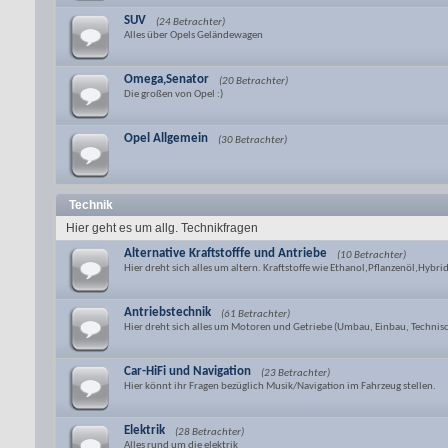
SUV
(24 Betrachter)
Alles über Opels Geländewagen
Omega,Senator
(20 Betrachter)
Die großen von Opel :)
Opel Allgemein
(30 Betrachter)
Technik
Hier geht es um allg. Technikfragen
Alternative Kraftstofffe und Antriebe
(10 Betrachter)
Hier dreht sich alles um altern. Kraftstoffe wie Ethanol,Pflanzenöl,Hyb
Antriebstechnik
(61 Betrachter)
Hier dreht sich alles um Motoren und Getriebe (Umbau, Einbau, Technisc
Car-HiFi und Navigation
(23 Betrachter)
Hier könnt ihr Fragen bezüglich Musik/Navigation im Fahrzeug stellen.
Elektrik
(28 Betrachter)
Alles rund um die elektrik