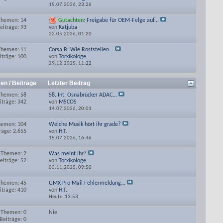
15.07.2026,
23:26
Themen: 14
Gutachten:
Freigabe für OEM-Felge auf...
eiträge: 93
von
Katjuba
22.05.2026,
01:20
Themen: 11
Corsa B: Wie Roststellen...
iträge: 100
von
Torxikologe
29.12.2025,
11:22
en / Beiträge
Letzter Beitrag
Themen: 58
58. Int. Osnabrücker ADAC...
iträge: 342
von
MSCOS
14.07.2026,
20:01
hemen: 104
Welche Musik hört ihr grade?
räge: 2.655
von
H.T.
15.07.2026,
16:46
Themen: 2
Was meint Ihr?
eiträge: 52
von
Torxikologe
03.11.2025,
09:50
Themen: 45
GMX Pro Mail Fehlermeldung...
iträge: 410
von
H.T.
Heute,
13:53
Themen: 0
Nie
Beiträge: 0