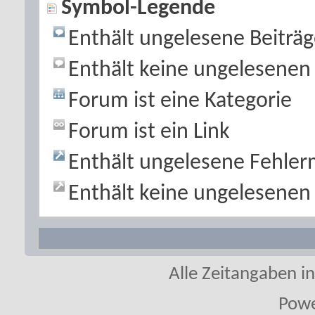
Symbol-Legende
*
has just replied to the thread
Ölsort
schlurf
[26.07.2026]
Enthält ungelesene Beiträ
*
has just replied to the thread
Ölsorte 
Atze
[26.07.2026]
Enthält keine ungelesenen 
*
has just replied to the thread
Ölsort
schlurf
Forum ist eine Kategorie
[26.07.2026]
Forum ist ein Link
Enthält ungelesene Fehle
Enthält keine ungelesene
Alle Zeitangaben in
Powe