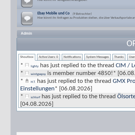
Hier könnt ihr Teilegesuche aufgeben.
Ebay Mobile und Co
(9 Betrachter)
Hier könnt ihr Anfragen zu Produkten stellen, die über Verkaufsportale
Admin
OP
Shoutbox
Active Users:
0
Notifications
System Messages
Thanks
User
*
has just replied to the thread
CIM / 
lighty
*
is member number 4850!
*
[06.08
wintgsepsy
*
has just replied to the thread
GMX Pro 
H.T.
Einstellungen
*
[06.08.2026]
*
has just replied to the thread
Ölsort
schlurf
[04.08.2026]
*
has just replied to the thread
Ölsort
Günha
[04.08.2026]
*
has just replied to the thread
GMX Pro 
H.T.
Einstellungen
*
[04.08.2026]