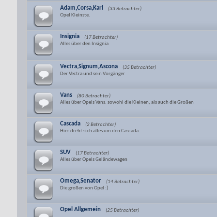
Adam,Corsa,Karl
(33 Betrachter)
Opel Kleinste.
Insignia
(17 Betrachter)
Alles über den Insignia
Vectra,Signum,Ascona
(35 Betrachter)
Der Vectra und sein Vorgänger
Vans
(80 Betrachter)
Alles über Opels Vans. sowohl die Kleinen, als auch die Großen
Cascada
(2 Betrachter)
Hier dreht sich alles um den Cascada
SUV
(17 Betrachter)
Alles über Opels Geländewagen
Omega,Senator
(14 Betrachter)
Die großen von Opel :)
Opel Allgemein
(25 Betrachter)