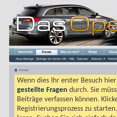
Startseite
Forum
Was ist neu?
Blogs
Gara
Neue Beiträge
Beiträge der letzten 24h
Hilfe
Kalender
Aktionen
Nützlic
Forum
Wenn dies Ihr erster Besuch hier i
gestellte Fragen
durch. Sie müss
Beiträge verfassen können. Klick
Registrierungsprozess zu starten