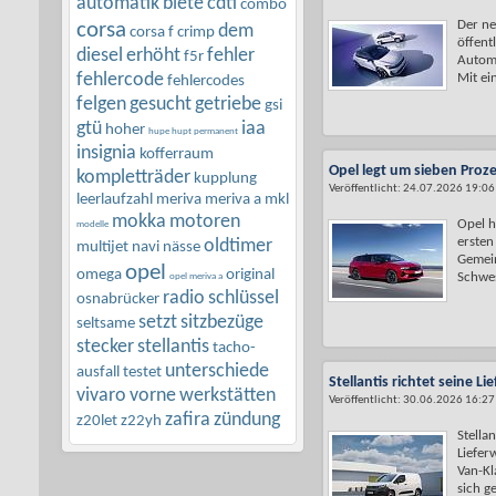
automatik
biete
cdti
combo
Der ne
corsa
dem
corsa f
crimp
öffent
diesel
erhöht
fehler
f5r
Automo
fehlercode
Mit ein
fehlercodes
felgen
gesucht
getriebe
gsi
gtü
iaa
hoher
hupe hupt permanent
insignia
kofferraum
Opel legt um sieben Proz
kompletträder
kupplung
Veröffentlicht: 24.07.2026 19:06
leerlaufzahl
meriva
meriva a
mkl
mokka
motoren
Opel h
modelle
ersten
oldtimer
multijet
navi
nässe
Gemein
opel
omega
original
Schwes
opel meriva a
radio
schlüssel
osnabrücker
setzt
sitzbezüge
seltsame
stecker
stellantis
tacho-
unterschiede
ausfall
testet
Stellantis richtet seine L
vivaro
vorne
werkstätten
Veröffentlicht: 30.06.2026 16:27
zafira
zündung
z20let
z22yh
Stellan
Liefer
Van-Kl
sich ge