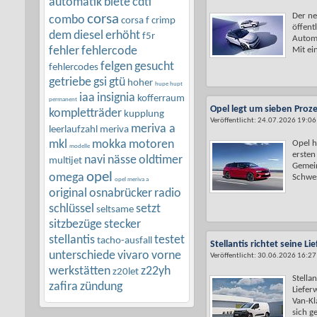
automatik
biete
cdti
Der ne
corsa
combo
corsa f
crimp
öffent
dem
diesel
erhöht
f5r
Automo
fehler
fehlercode
Mit ein
felgen
gesucht
fehlercodes
getriebe
gsi
gtü
hoher
hupe hupt
iaa
insignia
kofferraum
permanent
Opel legt um sieben Proz
kompletträder
kupplung
Veröffentlicht: 24.07.2026 19:06
meriva a
leerlaufzahl
meriva
mkl
mokka
motoren
Opel h
modelle
ersten
navi
nässe
oldtimer
multijet
Gemein
opel
omega
Schwes
opel meriva a
original
osnabrücker
radio
schlüssel
setzt
seltsame
sitzbezüge
stecker
stellantis
testet
tacho-ausfall
Stellantis richtet seine L
unterschiede
vivaro
vorne
Veröffentlicht: 30.06.2026 16:27
werkstätten
z22yh
z20let
Stellan
zafira
zündung
Liefer
Van-Kl
sich ge