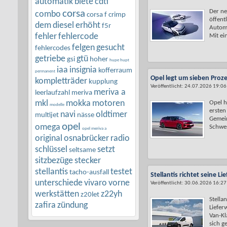
automatik
biete
cdti
Der ne
corsa
combo
corsa f
crimp
öffent
dem
diesel
erhöht
f5r
Automo
fehler
fehlercode
Mit ein
felgen
gesucht
fehlercodes
getriebe
gtü
gsi
hoher
hupe hupt
iaa
insignia
kofferraum
permanent
Opel legt um sieben Proz
kompletträder
kupplung
Veröffentlicht: 24.07.2026 19:06
meriva a
leerlaufzahl
meriva
mkl
mokka
motoren
Opel h
modelle
ersten
navi
oldtimer
multijet
nässe
Gemein
opel
omega
Schwes
opel meriva a
original
osnabrücker
radio
schlüssel
setzt
seltsame
sitzbezüge
stecker
stellantis
testet
tacho-ausfall
Stellantis richtet seine L
unterschiede
vivaro
vorne
Veröffentlicht: 30.06.2026 16:27
werkstätten
z22yh
z20let
Stellan
zafira
zündung
Liefer
Van-Kl
sich ge