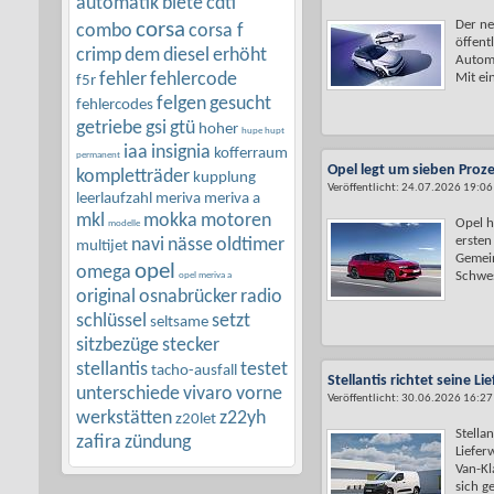
automatik
biete
cdti
Der ne
corsa
combo
corsa f
öffent
crimp
dem
diesel
erhöht
Automo
fehler
fehlercode
Mit ein
f5r
felgen
gesucht
fehlercodes
getriebe
gsi
gtü
hoher
hupe hupt
iaa
insignia
kofferraum
permanent
Opel legt um sieben Proz
kompletträder
kupplung
Veröffentlicht: 24.07.2026 19:06
leerlaufzahl
meriva
meriva a
mkl
mokka
motoren
Opel h
modelle
ersten
navi
nässe
oldtimer
multijet
Gemein
opel
omega
Schwes
opel meriva a
original
osnabrücker
radio
schlüssel
setzt
seltsame
sitzbezüge
stecker
stellantis
testet
tacho-ausfall
Stellantis richtet seine L
unterschiede
vivaro
vorne
Veröffentlicht: 30.06.2026 16:27
werkstätten
z22yh
z20let
Stellan
zafira
zündung
Liefer
Van-Kl
sich ge