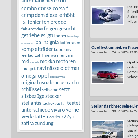
automatik
biete
cdti
Der ne
corsa
combo
corsa f
öffent
crimp
dem
diesel
erhöht
Automo
fehler
fehlercode
Mit ein
f5r
felgen
gesucht
fehlercodes
getriebe
gsi
gtü
hoher
hupe hupt
iaa
insignia
kofferraum
permanent
Opel legt um sieben Proz
kompletträder
kupplung
Veröffentlicht: 24.07.2026 19:06
leerlaufzahl
meriva
meriva a
mkl
mokka
motoren
Opel h
modelle
ersten
navi
nässe
oldtimer
multijet
Gemein
opel
omega
Schwes
opel meriva a
original
osnabrücker
radio
schlüssel
setzt
seltsame
sitzbezüge
stecker
stellantis
testet
tacho-ausfall
Stellantis richtet seine L
unterschiede
vivaro
vorne
Veröffentlicht: 30.06.2026 16:27
werkstätten
z22yh
z20let
Stellan
zafira
zündung
Liefer
Van-Kl
sich ge