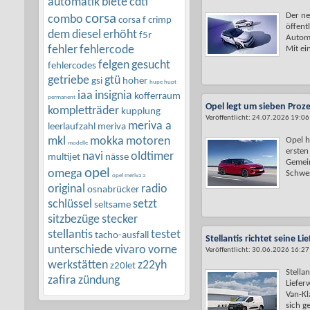
automatik
biete
cdti
Der ne
corsa
combo
corsa f
crimp
öffent
dem
diesel
erhöht
f5r
Automo
fehler
fehlercode
Mit ein
felgen
gesucht
fehlercodes
getriebe
gtü
gsi
hoher
hupe hupt
iaa
insignia
kofferraum
permanent
Opel legt um sieben Proz
kompletträder
kupplung
Veröffentlicht: 24.07.2026 19:06
meriva a
leerlaufzahl
meriva
mkl
mokka
motoren
Opel h
modelle
ersten
navi
oldtimer
multijet
nässe
Gemein
opel
omega
Schwes
opel meriva a
original
radio
osnabrücker
schlüssel
setzt
seltsame
sitzbezüge
stecker
stellantis
testet
tacho-ausfall
Stellantis richtet seine L
unterschiede
vivaro
vorne
Veröffentlicht: 30.06.2026 16:27
werkstätten
z22yh
z20let
Stellan
zafira
zündung
Liefer
Van-Kl
sich ge