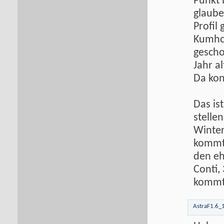
Punkt 
glaube
Profil
Kumho 
gescho
Jahr al
Da kon
Das is
stelle
Winter
kommt 
den eh
Conti,
kommt 
AstraF1.6_