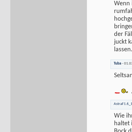
Wenn i
rumfah
hochge
bringe
der Fä
juckt 
lassen.
Tuba
-
01.0
Seltsa
AstraF1.6_
Wie ihr
haltet
Bock d