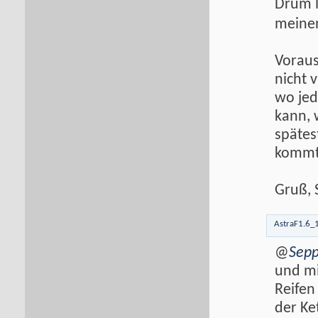
Drum l
meinen
Voraus
nicht 
wo jed
kann, 
spätes
kommt
Gruß, 
AstraF1.6_
@
Sep
und mi
Reifen
der Ke