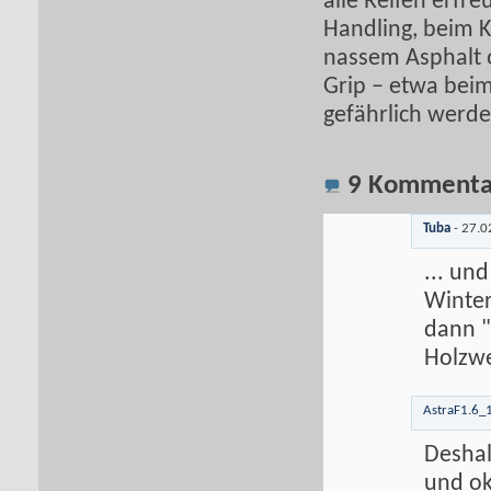
alle Reifen erfre
Handling, beim K
nassem Asphalt 
Grip – etwa bei
gefährlich werd
9
Kommenta
Tuba
-
27.0
... un
Winter
dann "
Holzw
AstraF1.6_
Deshal
und ok