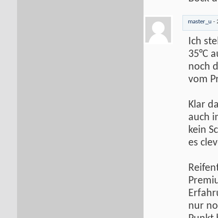
master_u
-
Ich ste
35°C a
noch d
vom Pr
Klar d
auch i
kein S
es clev
Reifen
Premiu
Erfahr
nur no