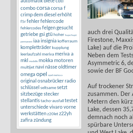
automatik
biete
cdti
corsa
combo
corsa f
crimp
dem
diesel
erhöht
fehler
fehlercode
f5r
felgen
gesucht
fehlercodes
auch drei Qualit
getriebe
gsi
gtü
hoher
hupe hupt
Firestone, Maxxi
iaa
insignia
kofferraum
permanent
kompletträder
Lake) auf die Pr
kupplung
meriva a
leerlaufzahl
meriva
Neben dem Testsi
mkl
mokka
motoren
modelle
Asymmetric 6, de
navi
nässe
oldtimer
multijet
sowie der BF Goo
opel
omega
opel meriva a
original
osnabrücker
radio
Auf trockener St
schlüssel
setzt
seltsame
zusammen. Der A
sitzbezüge
stecker
stellantis
testet
tacho-ausfall
Metern den kürz
unterschiede
vivaro
vorne
Lake, dessen 35,
werkstätten
z22yh
z20let
demnach noch akz
zafira
zündung
spürbare Untersc
und West Lake, d