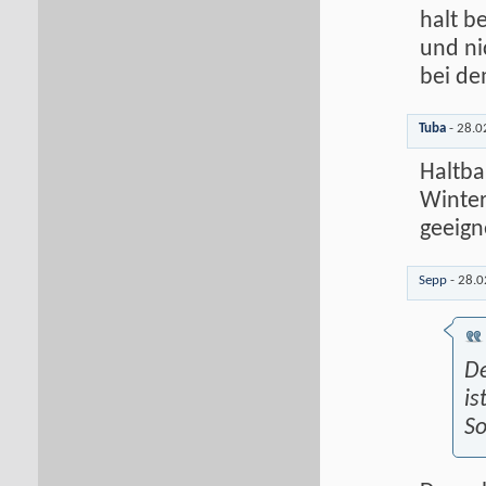
halt b
und ni
bei de
Tuba
-
28.0
Haltba
Winter
geeign
Sepp
-
28.0
De
is
So