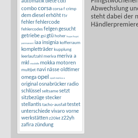
Pfingstwochenend
automatik
biete
cdti
corsa
Abwechslung und
combo
corsa f
crimp
dem
diesel
erhöht
f5r
steht dabei der 
fehler
fehlercode
Händlerpremiere 
felgen
gesucht
fehlercodes
getriebe
gtü
gsi
hoher
hupe hupt
iaa
insignia
kofferraum
permanent
kompletträder
kupplung
meriva a
leerlaufzahl
meriva
mkl
mokka
motoren
modelle
navi
nässe
oldtimer
multijet
opel
omega
opel meriva a
original
osnabrücker
radio
schlüssel
setzt
seltsame
sitzbezüge
stecker
stellantis
testet
tacho-ausfall
unterschiede
vivaro
vorne
werkstätten
z22yh
z20let
zafira
zündung