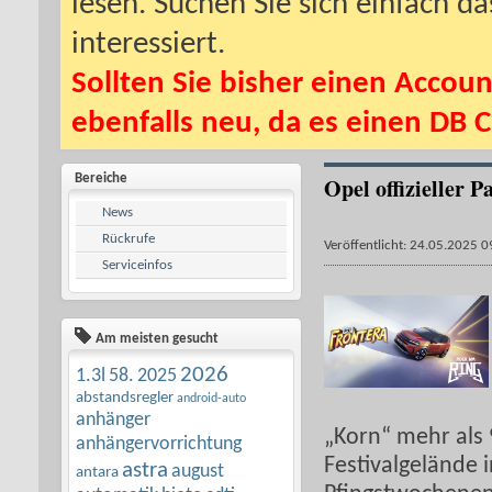
lesen. Suchen Sie sich einfach d
interessiert.
Sollten Sie bisher einen Accoun
ebenfalls neu, da es einen DB C
Bereiche
Opel offizieller 
News
Rückrufe
Veröffentlicht: 24.05.2025 0
Serviceinfos
Am meisten gesucht
2026
1.3l
58.
2025
abstandsregler
android-auto
anhänger
„Korn“ mehr als 
anhängervorrichtung
Festivalgelände 
astra
august
antara