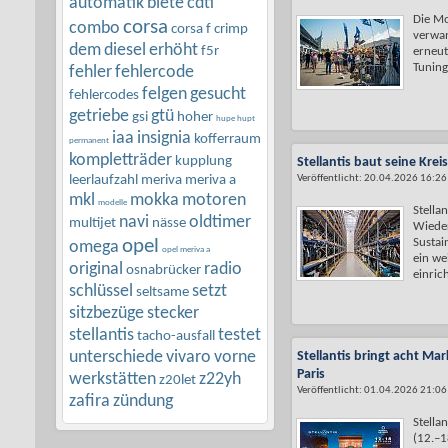
automatik
biete
cdti
Die Mo
corsa
combo
corsa f
crimp
verwan
dem
diesel
erhöht
f5r
erneut
Tuning
fehler
fehlercode
felgen
gesucht
fehlercodes
getriebe
gtü
gsi
hoher
hupe hupt
iaa
insignia
kofferraum
permanent
kompletträder
kupplung
Stellantis baut seine Krei
leerlaufzahl
meriva
meriva a
Veröffentlicht: 20.04.2026 16:26
mkl
mokka
motoren
modelle
Stellan
navi
oldtimer
multijet
nässe
Wiede
opel
Sustai
omega
opel meriva a
ein we
original
radio
osnabrücker
einrich
schlüssel
setzt
seltsame
sitzbezüge
stecker
stellantis
testet
tacho-ausfall
unterschiede
vivaro
vorne
Stellantis bringt acht M
Paris
werkstätten
z22yh
z20let
Veröffentlicht: 01.04.2026 21:06
zafira
zündung
Stella
(12.–1