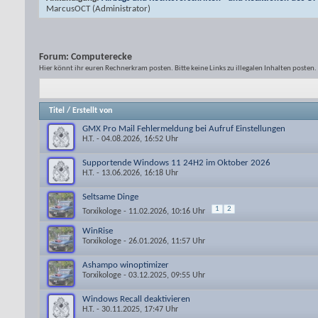
MarcusOCT
(Administrator)
Forum:
Computerecke
Hier könnt ihr euren Rechnerkram posten. Bitte keine Links zu illegalen Inhalten posten.
Titel
/
Erstellt von
GMX Pro Mail Fehlermeldung bei Aufruf Einstellungen
H.T.
- 04.08.2026, 16:52 Uhr
Supportende Windows 11 24H2 im Oktober 2026
H.T.
- 13.06.2026, 16:18 Uhr
Seltsame Dinge
1
2
Torxikologe
- 11.02.2026, 10:16 Uhr
WinRise
Torxikologe
- 26.01.2026, 11:57 Uhr
Ashampo winoptimizer
Torxikologe
- 03.12.2025, 09:55 Uhr
Windows Recall deaktivieren
H.T.
- 30.11.2025, 17:47 Uhr