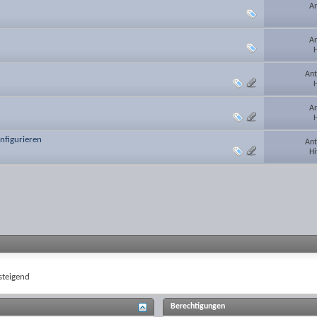
An
An
H
Ant
H
An
H
onfigurieren
Ant
Hi
teigend
Berechtigungen