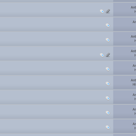
Ant
H
An
Ant
H
Ant
H
An
H
Ant
Hi
An
H
An
H
An
H