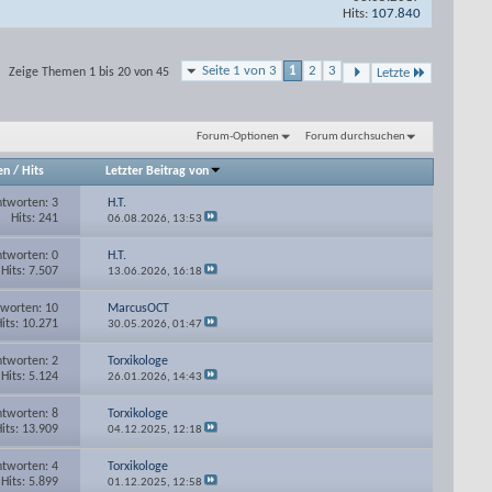
Hits:
107.840
Seite 1 von 3
1
2
3
Zeige Themen 1 bis 20 von 45
Letzte
Forum-Optionen
Forum durchsuchen
en
/
Hits
Letzter Beitrag von
tworten: 3
H.T.
Hits: 241
06.08.2026,
13:53
tworten: 0
H.T.
Hits: 7.507
13.06.2026,
16:18
worten: 10
MarcusOCT
its: 10.271
30.05.2026,
01:47
tworten: 2
Torxikologe
Hits: 5.124
26.01.2026,
14:43
tworten: 8
Torxikologe
its: 13.909
04.12.2025,
12:18
tworten: 4
Torxikologe
Hits: 5.899
01.12.2025,
12:58