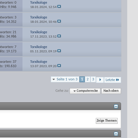
tworten: 0
Torxikologe
Hits: 9.946
18.01.2024,
12:54
tworten: 3
Torxikologe
its: 14.352
18.01.2024,
10:46
worten: 21
Torxikologe
its: 34.986
17.11.2023,
13:52
tworten: 7
Torxikologe
its: 19.173
05.11.2023,
09:19
worten: 37
Torxikologe
ts: 190.610
13.07.2023,
09:20
Seite 1 von 3
1
2
3
Letzte
Gehe zu:
Computerecke
Nach oben