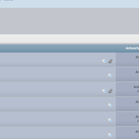
Antwort
An
An
Ant
H
An
An
H
An