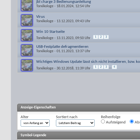
jbl charge 3 Bedienungsanleitung
Torxikologe
- 18.01.2024, 12:54 Uhr
Virus
Torxikologe
- 13.12.2023, 09:43 Uhr
Win 10 Startseite
1
2
3
Torxikologe
- 13.11.2023, 09:50 Uhr
USB-Festplatte defragmentieren
Torxikologe
- 01.11.2023, 13:37 Uhr
Wichtiges Windows Update lässt sich nicht installieren, bzw. k
1
2
3
...
4
Torxikologe
- 30.12.2018, 11:39 Uhr
Anzeige-Eigenschaften
Alter
Sortiert nach
Reihenfolge
Aufsteigend
Abs
Symbol-Legende