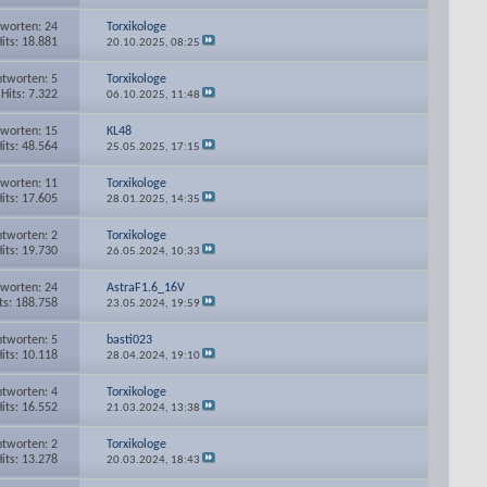
worten: 24
Torxikologe
its: 18.881
20.10.2025,
08:25
tworten: 5
Torxikologe
Hits: 7.322
06.10.2025,
11:48
worten: 15
KL48
its: 48.564
25.05.2025,
17:15
worten: 11
Torxikologe
its: 17.605
28.01.2025,
14:35
tworten: 2
Torxikologe
its: 19.730
26.05.2024,
10:33
worten: 24
AstraF1.6_16V
ts: 188.758
23.05.2024,
19:59
tworten: 5
basti023
its: 10.118
28.04.2024,
19:10
tworten: 4
Torxikologe
its: 16.552
21.03.2024,
13:38
tworten: 2
Torxikologe
its: 13.278
20.03.2024,
18:43