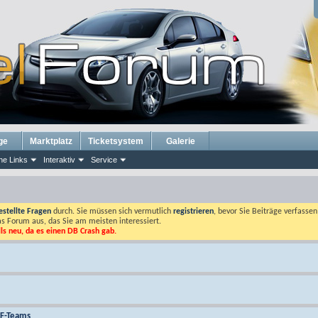
ge
Marktplatz
Ticketsystem
Galerie
he Links
Interaktiv
Service
estellte Fragen
durch. Sie müssen sich vermutlich
registrieren
, bevor Sie Beiträge verfasse
das Forum aus, das Sie am meisten interessiert.
lls neu, da es einen DB Crash gab.
PF-Teams