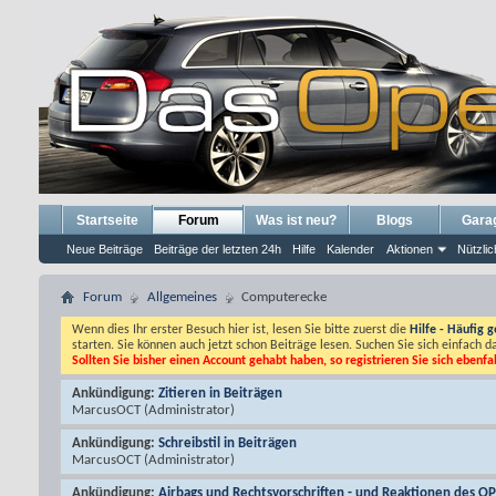
Startseite
Forum
Was ist neu?
Blogs
Gara
Neue Beiträge
Beiträge der letzten 24h
Hilfe
Kalender
Aktionen
Nützlic
Forum
Allgemeines
Computerecke
Wenn dies Ihr erster Besuch hier ist, lesen Sie bitte zuerst die
Hilfe - Häufig g
starten. Sie können auch jetzt schon Beiträge lesen. Suchen Sie sich einfach 
Sollten Sie bisher einen Account gehabt haben, so registrieren Sie sich ebenfa
Ankündigung:
Zitieren in Beiträgen
MarcusOCT
(Administrator)
Ankündigung:
Schreibstil in Beiträgen
MarcusOCT
(Administrator)
Ankündigung:
Airbags und Rechtsvorschriften - und Reaktionen des O