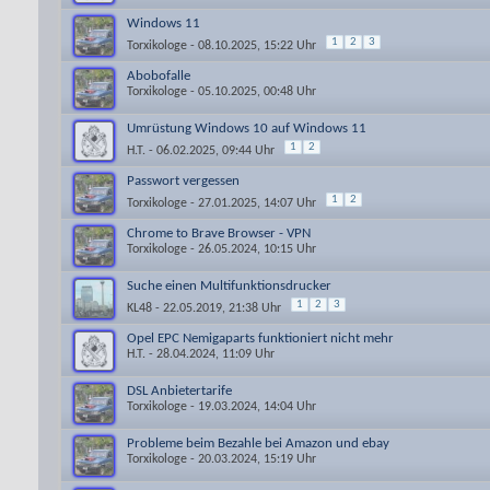
Windows 11
1
2
3
Torxikologe
- 08.10.2025, 15:22 Uhr
Abobofalle
Torxikologe
- 05.10.2025, 00:48 Uhr
Umrüstung Windows 10 auf Windows 11
1
2
H.T.
- 06.02.2025, 09:44 Uhr
Passwort vergessen
1
2
Torxikologe
- 27.01.2025, 14:07 Uhr
Chrome to Brave Browser - VPN
Torxikologe
- 26.05.2024, 10:15 Uhr
Suche einen Multifunktionsdrucker
1
2
3
KL48
- 22.05.2019, 21:38 Uhr
Opel EPC Nemigaparts funktioniert nicht mehr
H.T.
- 28.04.2024, 11:09 Uhr
DSL Anbietertarife
Torxikologe
- 19.03.2024, 14:04 Uhr
Probleme beim Bezahle bei Amazon und ebay
Torxikologe
- 20.03.2024, 15:19 Uhr