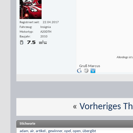
Registriert seit
22.04.2017
Fahrzeug
Insignia
Motortyp
A20DTH
Baujahr
2010
Allerdings ist
Gruß Marcus
«
Vorheriges T
Stichworte
adam
,
air
,
artikel:
,
gewinner
,
opel
,
open
,
übergibt