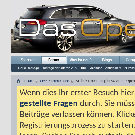
Startseite
Forum
Was ist neu?
Blogs
Gara
Neue Beiträge
Beiträge der letzten 24h
Hilfe
Kalender
Aktionen
Nützlic
Forum
CMS-Kommentare
Artikel: Opel übergibt 50 Adam Open
Wenn dies Ihr erster Besuch hier i
gestellte Fragen
durch. Sie müss
Beiträge verfassen können. Klick
Registrierungsprozess zu starten