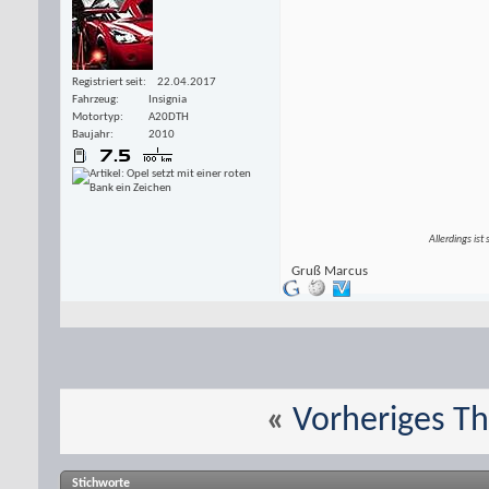
Registriert seit
22.04.2017
Fahrzeug
Insignia
Motortyp
A20DTH
Baujahr
2010
Allerdings ist
Gruß Marcus
«
Vorheriges T
Stichworte