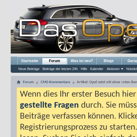
Startseite
Forum
Was ist neu?
Blogs
Gara
Neue Beiträge
Beiträge der letzten 24h
Hilfe
Kalender
Aktionen
Nützlic
Forum
CMS-Kommentare
Artikel: Opel setzt mit einer roten Ba
Wenn dies Ihr erster Besuch hier i
gestellte Fragen
durch. Sie müss
Beiträge verfassen können. Klick
Registrierungsprozess zu starten