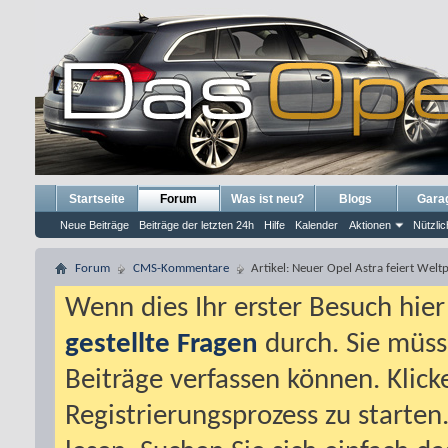
Startseite
Forum
Was ist neu?
Blogs
Gara
Neue Beiträge
Beiträge der letzten 24h
Hilfe
Kalender
Aktionen
Nützlic
Forum
CMS-Kommentare
Artikel: Neuer Opel Astra feiert Welt
Wenn dies Ihr erster Besuch hier i
gestellte Fragen
durch. Sie müss
Beiträge verfassen können. Klick
Registrierungsprozess zu starten