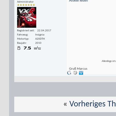
Artikel lesen
Administrator
Registriert seit
22.04.2017
Fahrzeug
Insignia
Motortyp
A20DTH
Baujahr
2010
Allerdings ist
Gruß Marcus
«
Vorheriges T