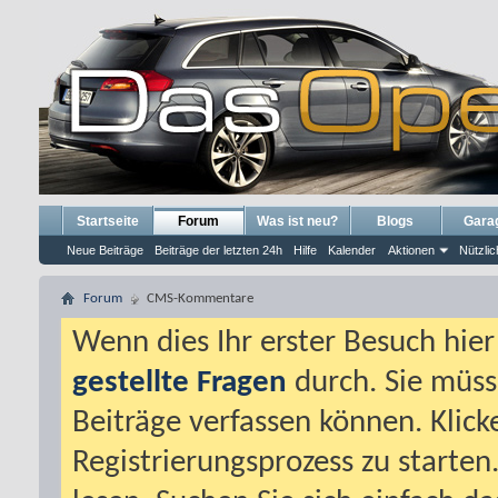
Startseite
Forum
Was ist neu?
Blogs
Gara
Neue Beiträge
Beiträge der letzten 24h
Hilfe
Kalender
Aktionen
Nützlic
Forum
CMS-Kommentare
Wenn dies Ihr erster Besuch hier i
gestellte Fragen
durch. Sie müss
Beiträge verfassen können. Klick
Registrierungsprozess zu starten