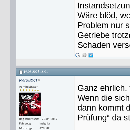
Instandsetzung
Wäre blöd, we
Problem nur s
Getriebe trot
Schaden vers
19.03.2026
16:01
MarcusOCT
Ganz ehrlich, 
Administrator
Wenn die sich
dann kommt de
Prüfung“ da st
Registriert seit
22.04.2017
Fahrzeug
Insignia
Motortyp
A20DTH