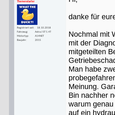
Themenstarter
danke für eu
Registriert seit
18.10.2018
Nochmal mit W
Fahrzeug
Astra J ST 1.4T
Motortyp
A14NET
mit der Diagno
Baujahr
2015
mitgeteilten 
Getriebescha
Man habe zwe
probegefahren,
Meinung. Gara
Bin nachher n
warum genau m
auf ein hydra