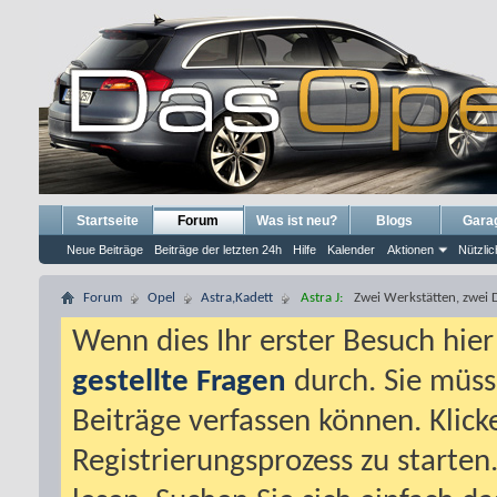
Startseite
Forum
Was ist neu?
Blogs
Gara
Neue Beiträge
Beiträge der letzten 24h
Hilfe
Kalender
Aktionen
Nützlic
Forum
Opel
Astra,Kadett
Astra J:
Zwei Werkstätten, zwei 
Wenn dies Ihr erster Besuch hier i
gestellte Fragen
durch. Sie müss
Beiträge verfassen können. Klick
Registrierungsprozess zu starten