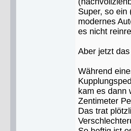
(nachvollzieh
Super, so ein
modernes Auto
es nicht reinre
Aber jetzt das
Während eine
Kupplungspeda
kam es dann w
Zentimeter Pe
Das trat plöt
Verschlechter
So heftig ist 