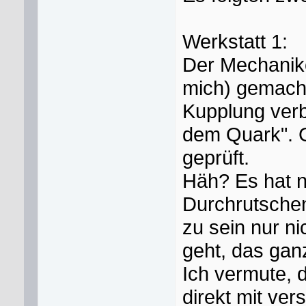
Werkstatt 1:
Der Mechanike
mich) gemacht,
Kupplung verb
dem Quark". G
geprüft.
Häh? Es hat n
Durchrutschen
zu sein nur n
geht, das ganz
Ich vermute, 
direkt mit ver