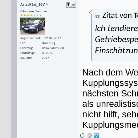
AstraF1.6_16V
Erfahrener Benutzer
Zitat von
T
Ich tendier
Getriebespe
Registriert seit
22.04.2017
Ort
Homburg
Fahrzeug
BMW 530d G30
Einschätzun
Motortyp
B57D30
Baujahr
2017
Nach dem Wec
Kupplungssyst
nächsten Schri
als unrealist
nicht hilft, s
Kupplungsmec