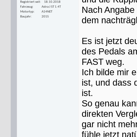
Registriert seit
18.10.2018
Nach Angabe d
Fahrzeug
Astra J ST 1.4T
Motortyp
A14NET
dem nachträgl
Baujahr
2015
Es ist jetzt 
des Pedals am
FAST weg.
Ich bilde mir 
ist, und dass
ist.
So genau kann
direkten Vergl
gar nicht meh
fühle jetzt na