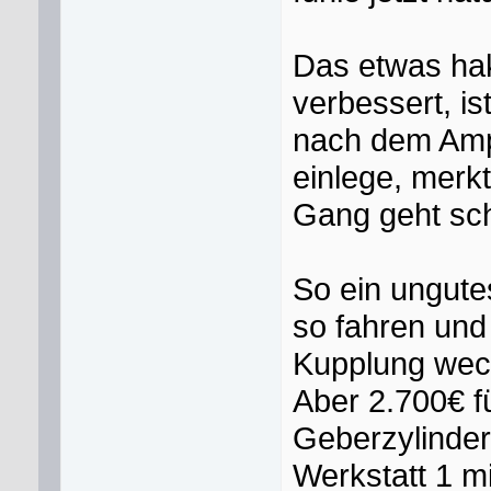
Das etwas hak
verbessert, is
nach dem Amp
einlege, merk
Gang geht sch
So ein ungutes
so fahren und
Kupplung wec
Aber 2.700€ f
Geberzylinder
Werkstatt 1 m