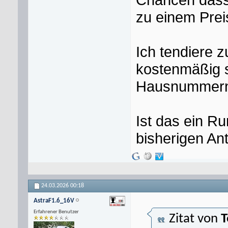
zu einem Prei
Ich tendiere z
kostenmäßig s
Hausnummer
Ist das ein Ru
bisherigen An
24.03.2026
00:18
AstraF1.6_16V
Erfahrener Benutzer
Zitat von
T