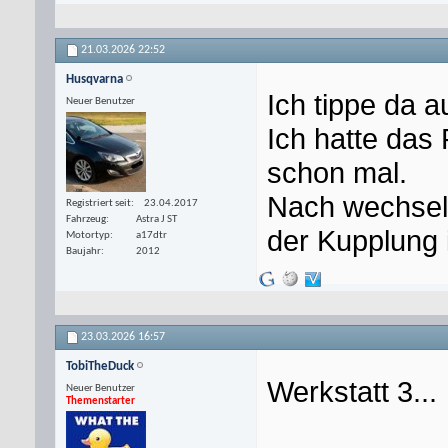
21.03.2026
22:52
Husqvarna
Ich tippe da a
Neuer Benutzer
Ich hatte das
schon mal.
Nach wechseln
Registriert seit
23.04.2017
Fahrzeug
Astra J ST
der Kupplung 
Motortyp
a17dtr
Baujahr
2012
23.03.2026
16:57
TobiTheDuck
Werkstatt 3...
Neuer Benutzer
Themenstarter