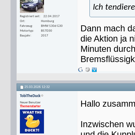
Ich tendier
Registriert seit
22.04.2017
Ort
Homburg
Dann mach das
Fahrzeug
BMW 530d G30
Motortyp
B57D30
die Aktion ja n
Baujahr
2017
Minuten durch
Bremsflüssigke
25.03.2026
12:32
TobiTheDuck
Hallo zusamm
Neuer Benutzer
Themenstarter
Inzwischen wu
und die Kupplu