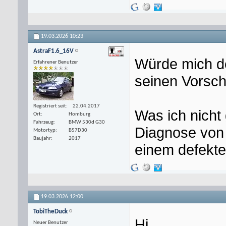
19.03.2026
10:23
AstraF1.6_16V
Würde mich d
Erfahrener Benutzer
seinen Vorsch
Registriert seit
22.04.2017
Was ich nicht
Ort
Homburg
Fahrzeug
BMW 530d G30
Diagnose von 
Motortyp
B57D30
Baujahr
2017
einem defekt
19.03.2026
12:00
TobiTheDuck
Hi,
Neuer Benutzer