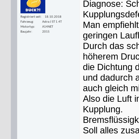
Diagnose: Sc
Kupplungsdef
Registriert seit
18.10.2018
Man empfiehlt
Fahrzeug
Astra J ST 1.4T
Motortyp
A14NET
geringen Lauf
Baujahr
2015
Durch das sc
höherem Druck
die Dichtung 
und dadurch 
auch gleich m
Also die Luft 
Kupplung.
Bremsflüssigke
Soll alles zus