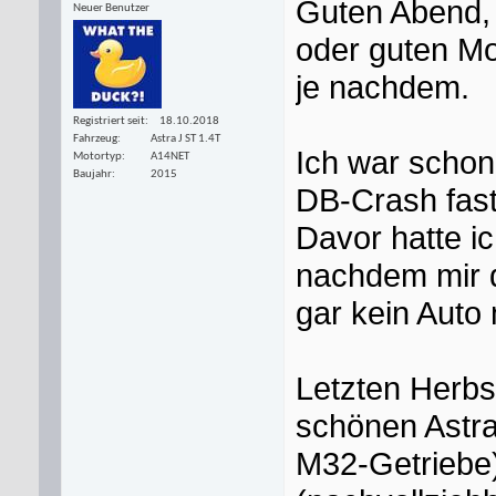
Guten Abend,
Neuer Benutzer
oder guten M
je nachdem.
Registriert seit
18.10.2018
Fahrzeug
Astra J ST 1.4T
Ich war schon 
Motortyp
A14NET
Baujahr
2015
DB-Crash fast
Davor hatte i
nachdem mir d
gar kein Auto
Letzten Herbs
schönen Astra
M32-Getriebe)