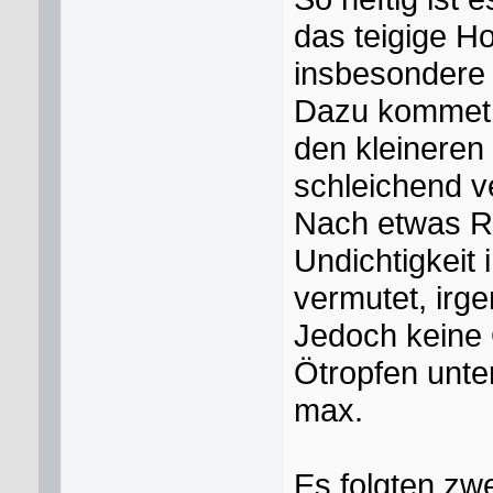
das teigige H
insbesondere 
Dazu kommet e
den kleineren 
schleichend v
Nach etwas R
Undichtigkeit
vermutet, irg
Jedoch keine
Ötropfen unte
max.
Es folgten zw