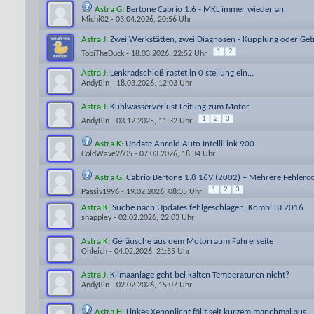
Astra G:
Bertone Cabrio 1.6 - MKL immer wieder an
Michi02
- 03.04.2026, 20:56 Uhr
Astra J:
Zwei Werkstätten, zwei Diagnosen - Kupplung oder Get
1
2
TobiTheDuck
- 18.03.2026, 22:52 Uhr
Astra J:
Lenkradschloß rastet in 0 stellung ein...
AndyBln
- 18.03.2026, 12:03 Uhr
Astra J:
Kühlwasserverlust Leitung zum Motor
1
2
3
AndyBln
- 03.12.2025, 11:32 Uhr
Astra K:
Update Anroid Auto IntelliLink 900
ColdWave2605
- 07.03.2026, 18:34 Uhr
Astra G:
Cabrio Bertone 1.8 16V (2002) – Mehrere Fehlercod
1
2
3
Passiv1996
- 19.02.2026, 08:35 Uhr
Astra K:
Suche nach Updates fehlgeschlagen, Kombi BJ 2016
snappley
- 02.02.2026, 22:03 Uhr
Astra K:
Geräusche aus dem Motorraum Fahrerseite
Ohleich
- 04.02.2026, 21:55 Uhr
Astra J:
Klimaanlage geht bei kalten Temperaturen nicht?
AndyBln
- 02.02.2026, 15:07 Uhr
Astra H:
Linkes Xenonlicht fällt seit kurzem manchmal aus