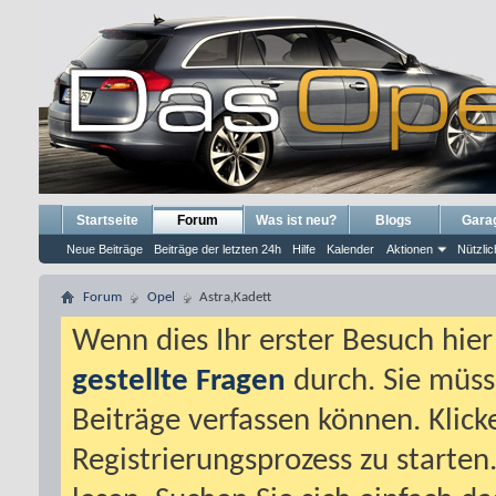
Startseite
Forum
Was ist neu?
Blogs
Gara
Neue Beiträge
Beiträge der letzten 24h
Hilfe
Kalender
Aktionen
Nützlic
Forum
Opel
Astra,Kadett
Wenn dies Ihr erster Besuch hier i
gestellte Fragen
durch. Sie müss
Beiträge verfassen können. Klick
Registrierungsprozess zu starten