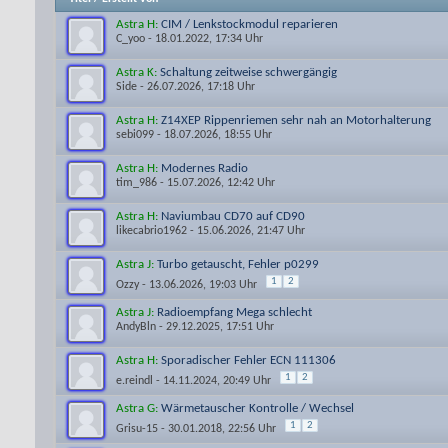
Astra H:
CIM / Lenkstockmodul reparieren
C_yoo
- 18.01.2022, 17:34 Uhr
Astra K:
Schaltung zeitweise schwergängig
Side
- 26.07.2026, 17:18 Uhr
Astra H:
Z14XEP Rippenriemen sehr nah an Motorhalterung
sebi099
- 18.07.2026, 18:55 Uhr
Astra H:
Modernes Radio
tim_986
- 15.07.2026, 12:42 Uhr
Astra H:
Naviumbau CD70 auf CD90
likecabrio1962
- 15.06.2026, 21:47 Uhr
Astra J:
Turbo getauscht, Fehler p0299
1
2
Ozzy
- 13.06.2026, 19:03 Uhr
Astra J:
Radioempfang Mega schlecht
AndyBln
- 29.12.2025, 17:51 Uhr
Astra H:
Sporadischer Fehler ECN 111306
1
2
e.reindl
- 14.11.2024, 20:49 Uhr
Astra G:
Wärmetauscher Kontrolle / Wechsel
1
2
Grisu-15
- 30.01.2018, 22:56 Uhr