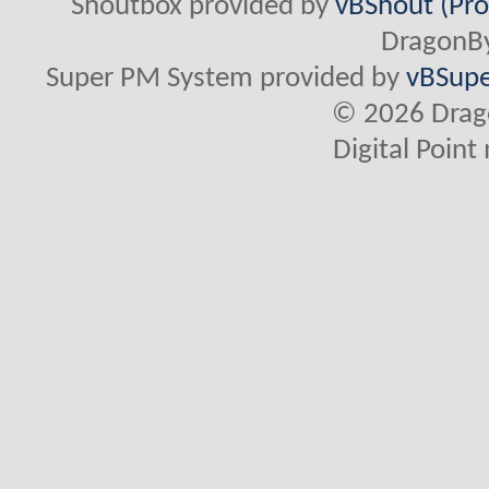
Shoutbox provided by
vBShout (Pro
DragonBy
Super PM System provided by
vBSupe
© 2026 Drago
Digital Poin