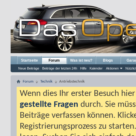
Startseite
Forum
Was ist neu?
Blogs
Gara
Neue Beiträge
Beiträge der letzten 24h
Hilfe
Kalender
Aktionen
Nützlic
Forum
Technik
Antriebstechnik
Wenn dies Ihr erster Besuch hier i
gestellte Fragen
durch. Sie müss
Beiträge verfassen können. Klick
Registrierungsprozess zu starten