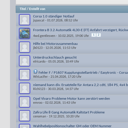
Titel
/
Erstellt von
Corsa 1.0 ständiger Notlauf
jspascal
- 01.07.2026, 08:52 Uhr
Frontera B 3.2 Automatik 4L30-E (FT) Anfahrt verzögert, Rückw
1
2
4wd.gentlesven
- 10.02.2025, 19:06 Uhr
Hilfe bei Motorzusammenbau
jb0123
- 12.05.2026, 11:53 Uhr
Unterdruckschlauch gesucht
elricardo
- 05.05.2026, 10:49 Uhr
Fehler F / P1607 Kupplungsstellantrieb / Easytronic - Corsa
WirLucifer
- 21.04.2026, 17:20 Uhr
niemand kann div. Ersatzteile für Antara 2,2 cdti, 184 PS, 4x4 
Richi123
- 30.03.2026, 14:37 Uhr
Opel Vivaro Probleme Motor kann zerstört werden
emroo
- 02.02.2026, 11:43 Uhr
Zafira Life 8 Gang Automatik Kaltstart Probleme
cenoman
- 19.12.2025, 10:20 Uhr
Wahlhebelpositionsschalter GM oder OEM Nummer