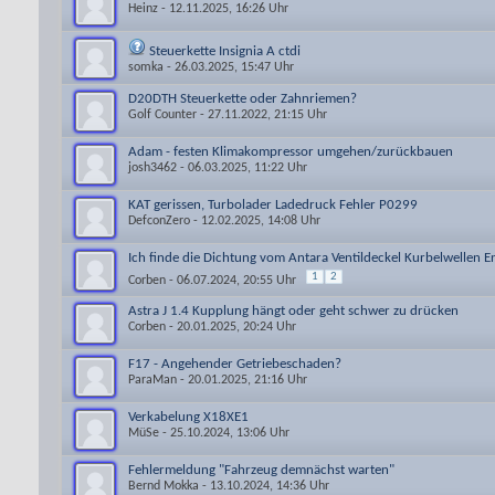
Heinz
- 12.11.2025, 16:26 Uhr
Steuerkette Insignia A ctdi
somka
- 26.03.2025, 15:47 Uhr
D20DTH Steuerkette oder Zahnriemen?
Golf Counter
- 27.11.2022, 21:15 Uhr
Adam - festen Klimakompressor umgehen/zurückbauen
josh3462
- 06.03.2025, 11:22 Uhr
KAT gerissen, Turbolader Ladedruck Fehler P0299
DefconZero
- 12.02.2025, 14:08 Uhr
Ich finde die Dichtung vom Antara Ventildeckel Kurbelwellen 
1
2
Corben
- 06.07.2024, 20:55 Uhr
Astra J 1.4 Kupplung hängt oder geht schwer zu drücken
Corben
- 20.01.2025, 20:24 Uhr
F17 - Angehender Getriebeschaden?
ParaMan
- 20.01.2025, 21:16 Uhr
Verkabelung X18XE1
MüSe
- 25.10.2024, 13:06 Uhr
Fehlermeldung "Fahrzeug demnächst warten"
Bernd Mokka
- 13.10.2024, 14:36 Uhr